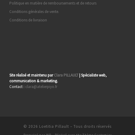
Politique en matière de remboursements et de retours
Conditions générales de vente.
Conditions de livraison
Site réalisé et maintenu par
Clara PILLAULT
| Spécialiste web,
communication & marketing.
Contact :
clara@atelierpiyo.fr
© 2026
Loetitia Pillault
– Tous droits réservés
Propulsé par
WP
– Réalisé avec the
Thème Customizr