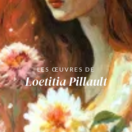
LES
ŒUVRES DE
Loetitia Pillault