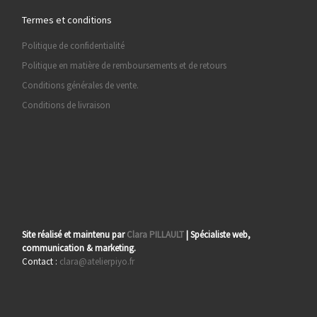
Termes et conditions
Politique de confidentialité
Politique en matière de remboursements et de retours
Conditions générales de vente.
Conditions de livraison
Site réalisé et maintenu par
Clara PILLAULT
| Spécialiste web,
communication & marketing.
Contact :
clara@atelierpiyo.fr