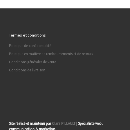
Termes et conditions
Politique de confidentialité
Politique en matière de remboursements et de retours
Conditions générales de vente.
Conditions de livraison
Site réalisé et maintenu par
Clara PILLAULT
| Spécialiste web,
communication & marketing.