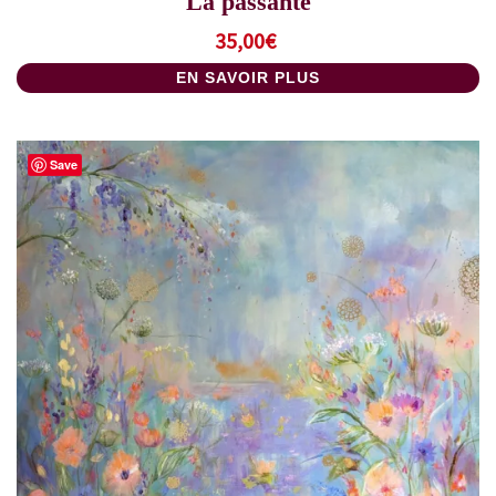
La passante
35,00
€
EN SAVOIR PLUS
Save