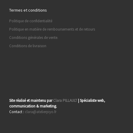
Termes et conditions
Politique de confidentialité
Politique en matière de remboursements et de retours
Conditions générales de vente.
Conditions de livraison
Site réalisé et maintenu par
Clara PILLAULT
| Spécialiste web,
communication & marketing.
Contact :
clara@atelierpiyo.fr