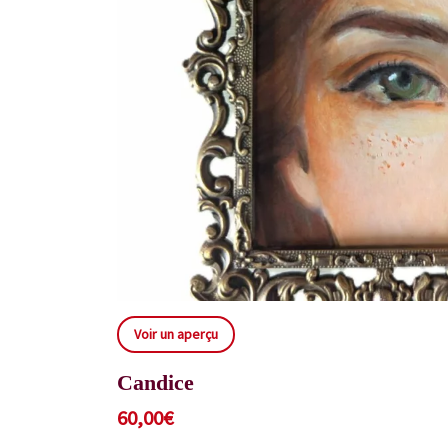
Voir un aperçu
Candice
60,00
€