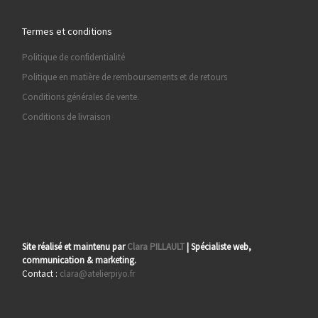
Termes et conditions
Politique de confidentialité
Politique en matière de remboursements et de retours
Conditions générales de vente.
Conditions de livraison
Site réalisé et maintenu par
Clara PILLAULT
| Spécialiste web,
communication & marketing.
Contact :
clara@atelierpiyo.fr