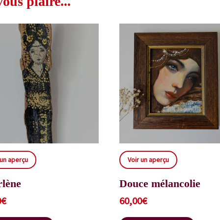
us plaire...
 un aperçu
Voir un aperçu
lène
Douce mélancolie
0
€
60,00
€