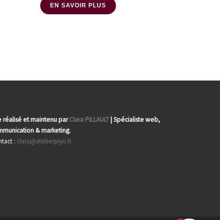
EN SAVOIR PLUS
e réalisé et maintenu par
Clara PILLAULT
| Spécialiste web,
munication & marketing.
tact :
clara@atelierpiyo.fr