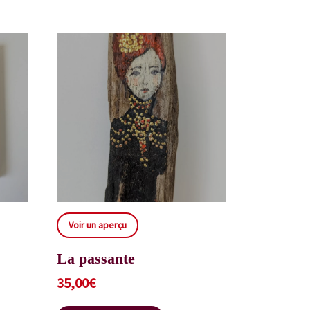
Voir un aperçu
La passante
35,00
€