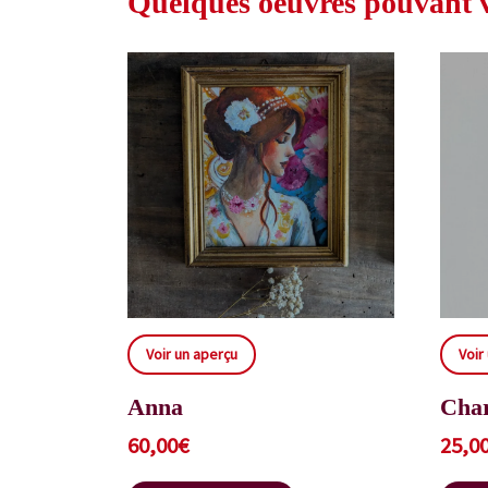
Quelques oeuvres pouvant vo
Voir un aperçu
Voir
Anna
Char
60,00
€
25,0