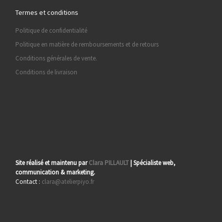
Termes et conditions
Politique de confidentialité
Politique en matière de remboursements et de retours
Conditions générales de vente.
Conditions de livraison
Site réalisé et maintenu par
Clara PILLAULT
| Spécialiste web,
communication & marketing.
Contact :
clara@atelierpiyo.fr