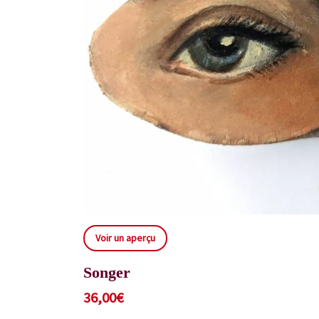
Voir un aperçu
Songer
36,00
€