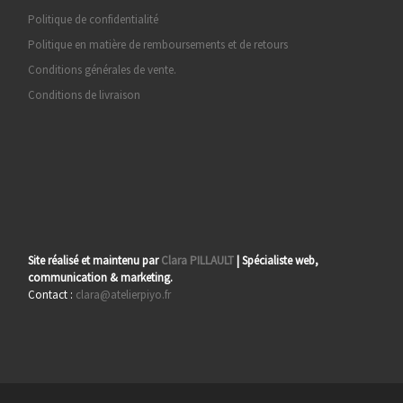
Politique de confidentialité
Politique en matière de remboursements et de retours
Conditions générales de vente.
Conditions de livraison
Site réalisé et maintenu par
Clara PILLAULT
| Spécialiste web,
communication & marketing.
Contact :
clara@atelierpiyo.fr