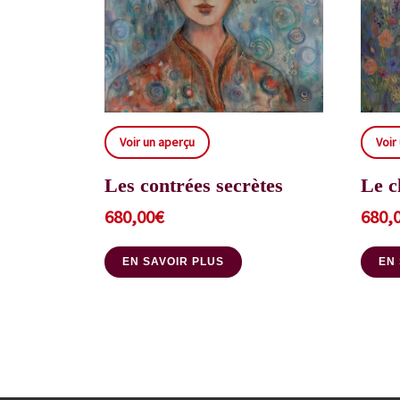
Voir un aperçu
Voir
Les contrées secrètes
Le c
680,00
€
680,
EN SAVOIR PLUS
EN