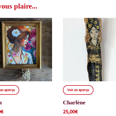
us plaire...
 un aperçu
Voir un aperçu
a
Charlène
0
€
25,00
€