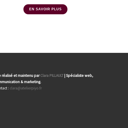
EN SAVOIR PLUS
e réalisé et maintenu par
Clara PILLAULT
| Spécialiste web,
munication & marketing.
tact :
clara@atelierpiyo.fr