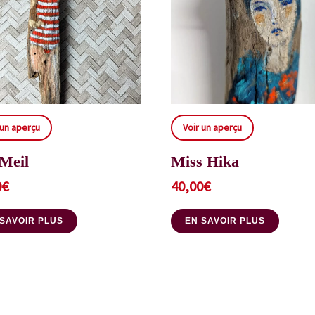
 un aperçu
Voir un aperçu
Meil
Miss Hika
0
€
40,00
€
 SAVOIR PLUS
EN SAVOIR PLUS