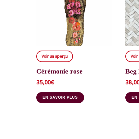
Voir un aperçu
Voir
Cérémonie rose
Beg 
35,00
€
38,0
EN SAVOIR PLUS
EN