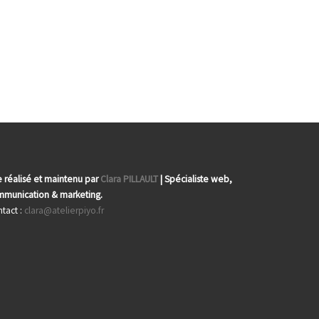
e réalisé et maintenu par
Clara PILLAULT
| Spécialiste web,
munication & marketing.
tact :
clara@atelierpiyo.fr