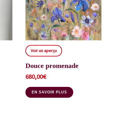
Voir un aperçu
Douce promenade
680,00
€
EN SAVOIR PLUS