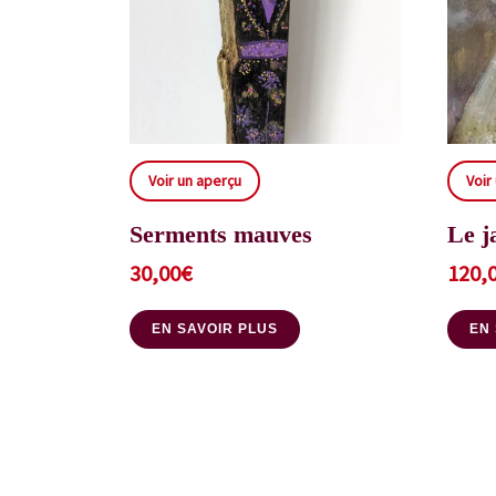
Voir un aperçu
Voir
Serments mauves
Le j
30,00
€
120,
EN SAVOIR PLUS
EN