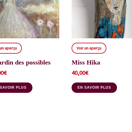
 un aperçu
Voir un aperçu
ardin des possibles
Miss Hika
00
€
40,00
€
 SAVOIR PLUS
EN SAVOIR PLUS