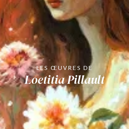
LES
ŒUVRES DE
Loetitia Pillault