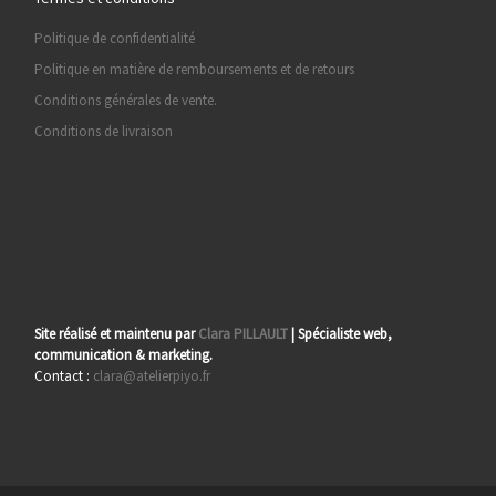
Politique de confidentialité
Politique en matière de remboursements et de retours
Conditions générales de vente.
Conditions de livraison
Site réalisé et maintenu par
Clara PILLAULT
| Spécialiste web,
communication & marketing.
Contact :
clara@atelierpiyo.fr