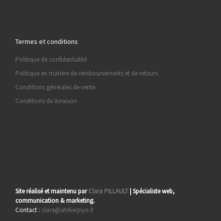
Termes et conditions
Politique de confidentialité
Politique en matière de remboursements et de retours
Conditions générales de vente.
Conditions de livraison
Site réalisé et maintenu par
Clara PILLAULT
| Spécialiste web,
communication & marketing.
Contact :
clara@atelierpiyo.fr