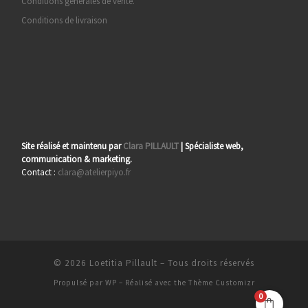
Conditions générales de vente.
Conditions de livraison
Site réalisé et maintenu par
Clara PILLAULT
| Spécialiste web,
communication & marketing.
Contact :
clara@atelierpiyo.fr
© 2026
Loetitia Pillault
– Tous droits réservés
Propulsé par
WP
– Réalisé avec the
Thème Customizr
0