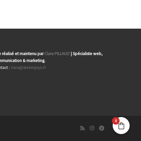
e réalisé et maintenu par
Clara PILLAULT
| Spécialiste web,
munication & marketing.
tact :
clara@atelierpiyo.fr
0