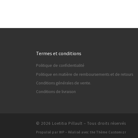
Termes et conditions
Politique de confidentialité
Politique en matière de remboursements et de retours
Conditions générales de vente.
Conditions de livraison
© 2026
Loetitia Pillault
– Tous droits réservés
Propulsé par
WP
– Réalisé avec the
Thème Customizr