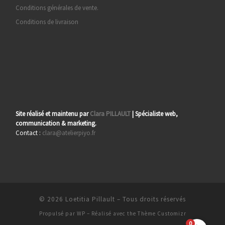
Conditions générales de vente.
Conditions de livraison
Site réalisé et maintenu par
Clara PILLAULT
| Spécialiste web,
communication & marketing.
Contact :
clara@atelierpiyo.fr
© 2026
Loetitia Pillault
– Tous droits réservés
Propulsé par
WP
– Réalisé avec the
Thème Customizr
0