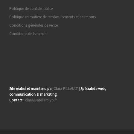
Politique de confidentialité
Politique en matière de remboursements et de retours
Conditions générales de vente.
Conditions de livraison
Site réalisé et maintenu par
Clara PILLAULT
| Spécialiste web,
communication & marketing.
Contact :
clara@atelierpiyo.fr