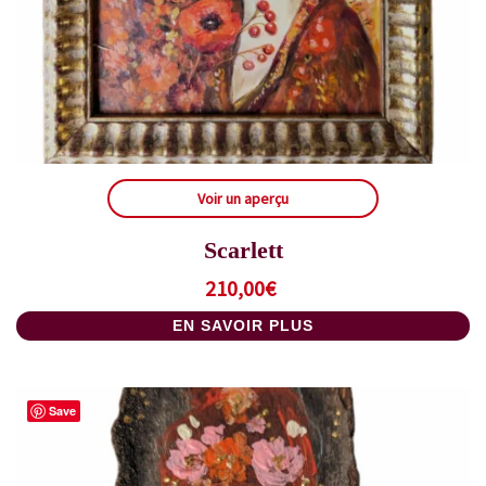
Voir un aperçu
Scarlett
210,00
€
EN SAVOIR PLUS
Save