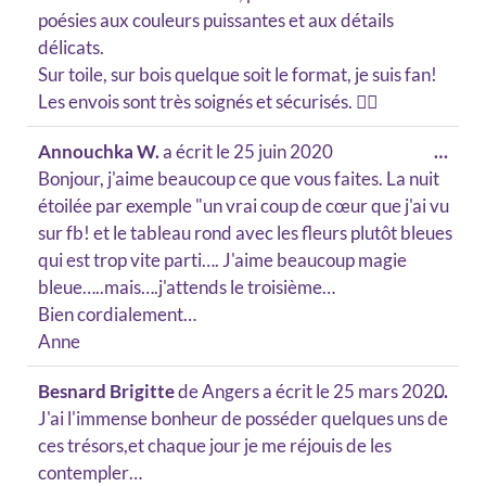
poésies aux couleurs puissantes et aux détails
délicats.
Sur toile, sur bois quelque soit le format, je suis fan!
Les envois sont très soignés et sécurisés. 👍🏻
Annouchka W.
a écrit le
25 juin 2020
…
Bonjour, j'aime beaucoup ce que vous faites. La nuit
étoilée par exemple "un vrai coup de cœur que j'ai vu
sur fb! et le tableau rond avec les fleurs plutôt bleues
qui est trop vite parti…. J'aime beaucoup magie
bleue…..mais….j'attends le troisième…
Bien cordialement…
Anne
Besnard Brigitte
de
Angers
a écrit le
25 mars 2020
…
J'ai l'immense bonheur de posséder quelques uns de
ces trésors,et chaque jour je me réjouis de les
contempler…