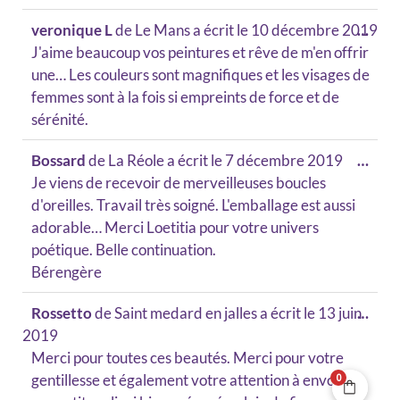
veronique L
de
Le Mans
a écrit le
10 décembre 2019
…
J'aime beaucoup vos peintures et rêve de m'en offrir
une… Les couleurs sont magnifiques et les visages de
femmes sont à la fois si empreints de force et de
sérénité.
Bossard
de
La Réole
a écrit le
7 décembre 2019
…
Je viens de recevoir de merveilleuses boucles
d'oreilles. Travail très soigné. L'emballage est aussi
adorable… Merci Loetitia pour votre univers
poétique. Belle continuation.
Bérengère
Rossetto
de
Saint medard en jalles
a écrit le
13 juin
…
2019
Merci pour toutes ces beautés. Merci pour votre
0
gentillesse et également votre attention à envoyer