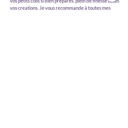
vos petits colis si bien préparés. plein de finesse telles
vos creations. Je vous recommande à toutes mes
amie
Bien à vous. Laurence
Florence M.
de
Pau
a écrit le
18 janvier 2019
…
Bonjour, je découvre votre travail avec grand intérêt
et ravissement, merci pour toutes ces couleurs et
cette énergie !
Florence.
Julie
de
Amiens
a écrit le
16 janvier 2019
…
Ravie de ma commande, ma petite toile est arrivée
magnifiquement emballée et bien protégée et merci
pour les gentils cadeaux!
Pas d’autre message.