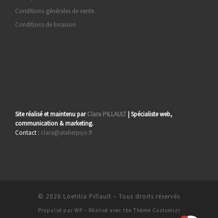
Conditions générales de vente.
Conditions de livraison
Site réalisé et maintenu par
Clara PILLAULT
| Spécialiste web,
communication & marketing.
Contact :
clara@atelierpiyo.fr
© 2026
Loetitia Pillault
– Tous droits réservés
Propulsé par
WP
– Réalisé avec the
Thème Customizr