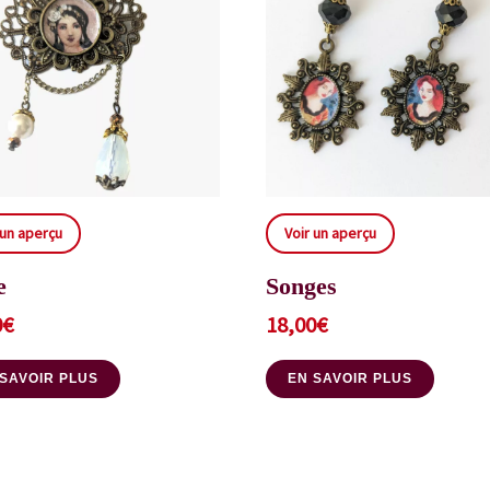
 un aperçu
Voir un aperçu
e
Songes
0
€
18,00
€
 SAVOIR PLUS
EN SAVOIR PLUS