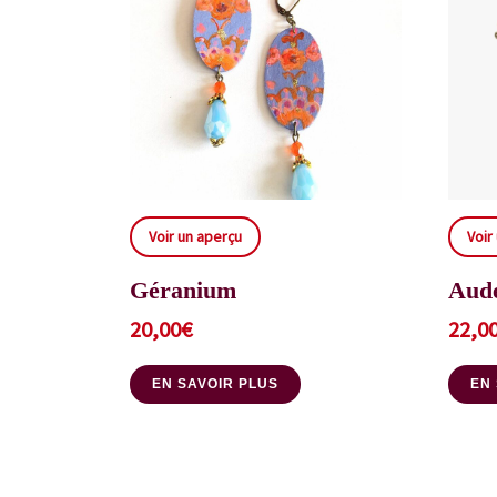
Voir un aperçu
Voir
Géranium
Aud
20,00
€
22,0
EN SAVOIR PLUS
EN