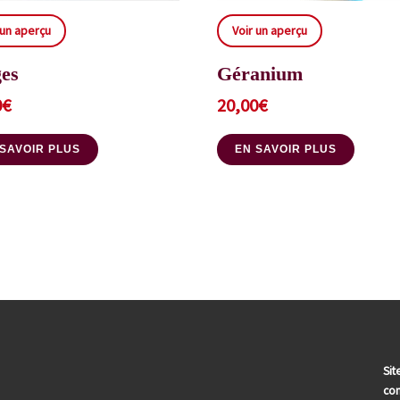
 un aperçu
Voir un aperçu
es
Géranium
0
€
20,00
€
 SAVOIR PLUS
EN SAVOIR PLUS
Sit
com