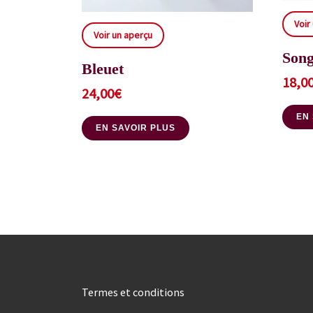
Voir
Voir un aperçu
Song
Bleuet
18,0
24,00
€
EN
EN SAVOIR PLUS
Termes et conditions