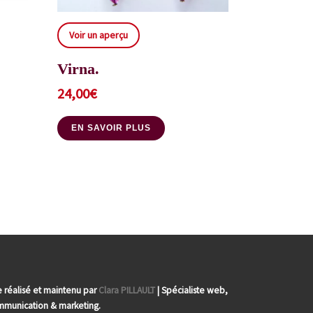
Voir un aperçu
Virna.
24,00
€
EN SAVOIR PLUS
e réalisé et maintenu par
Clara PILLAULT
| Spécialiste web,
munication & marketing.