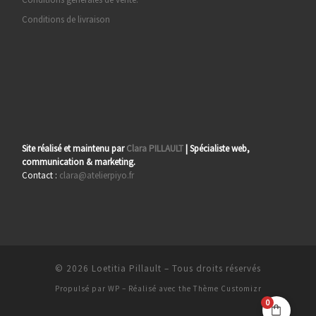
Conditions de livraison
Site réalisé et maintenu par
Clara PILLAULT
| Spécialiste web,
communication & marketing.
Contact :
clara@atelierpiyo.fr
© 2026
Loetitia Pillault
– Tous droits réservés
Propulsé par
WP
– Réalisé avec the
Thème Customizr
0