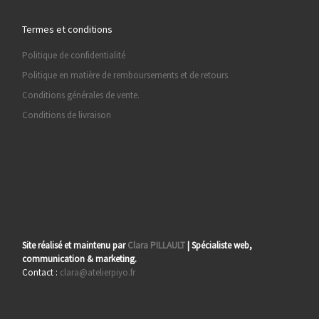
Termes et conditions
Politique de confidentialité
Politique en matière de remboursements et de retours
Conditions générales de vente.
Conditions de livraison
Site réalisé et maintenu par
Clara PILLAULT
| Spécialiste web,
communication & marketing.
Contact :
clara@atelierpiyo.fr