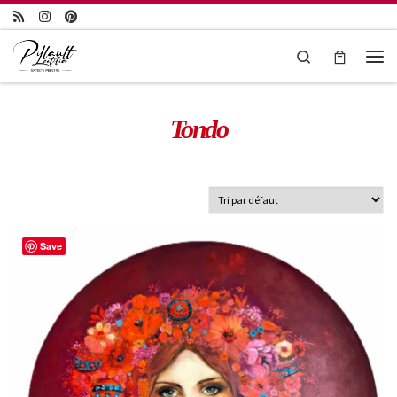
Passer au contenu
Search
Tondo
Save