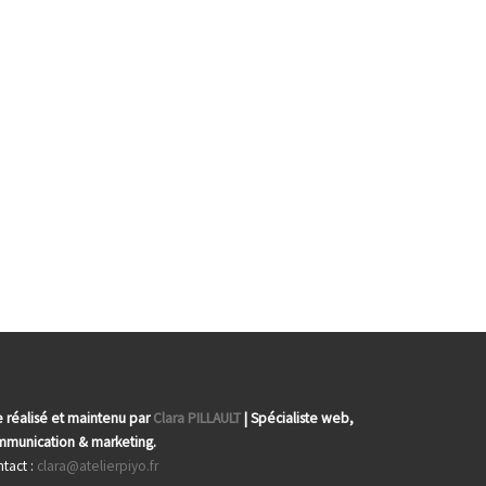
e réalisé et maintenu par
Clara PILLAULT
| Spécialiste web,
munication & marketing.
tact :
clara@atelierpiyo.fr