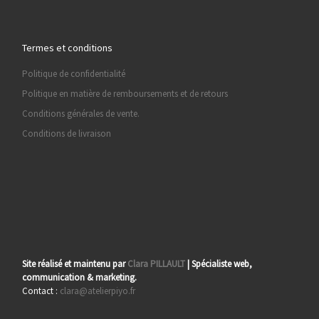
Termes et conditions
Politique de confidentialité
Politique en matière de remboursements et de retours
Conditions générales de vente.
Conditions de livraison
Site réalisé et maintenu par
Clara PILLAULT
| Spécialiste web,
communication & marketing.
Contact :
clara@atelierpiyo.fr