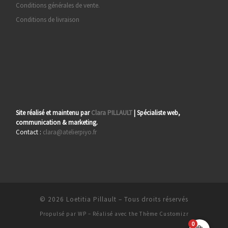
Conditions générales de vente.
Conditions de livraison
Site réalisé et maintenu par
Clara PILLAULT
| Spécialiste web,
communication & marketing.
Contact :
clara@atelierpiyo.fr
© 2026
Loetitia Pillault
– Tous droits réservés
Propulsé par
WP
– Réalisé avec the
Thème Customizr
0