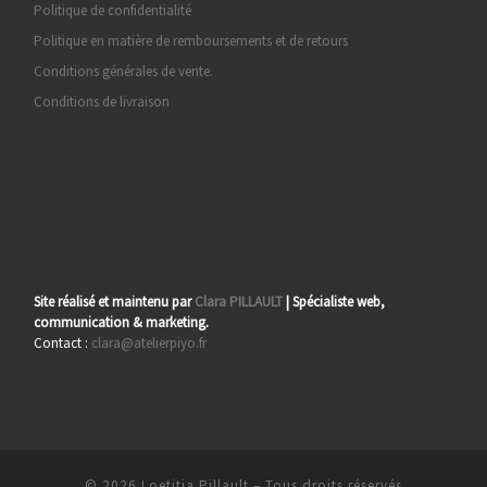
Politique de confidentialité
Politique en matière de remboursements et de retours
Conditions générales de vente.
Conditions de livraison
Site réalisé et maintenu par
Clara PILLAULT
| Spécialiste web,
communication & marketing.
Contact :
clara@atelierpiyo.fr
© 2026
Loetitia Pillault
– Tous droits réservés