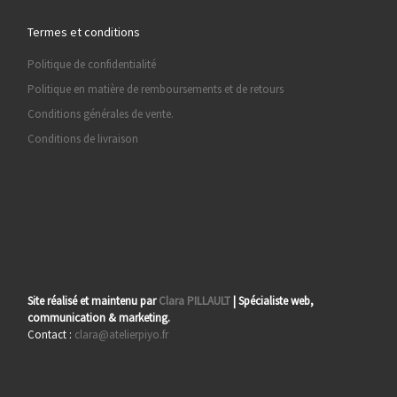
Termes et conditions
Politique de confidentialité
Politique en matière de remboursements et de retours
Conditions générales de vente.
Conditions de livraison
Site réalisé et maintenu par
Clara PILLAULT
| Spécialiste web,
communication & marketing.
Contact :
clara@atelierpiyo.fr