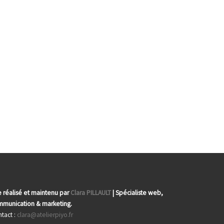
e réalisé et maintenu par
Clara PILLAULT
| Spécialiste web,
munication & marketing.
tact :
clara@atelierpiyo.fr