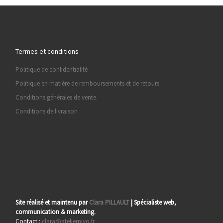
Termes et conditions
Politique de confidentialité
Politique en matière de remboursements et de retours
Conditions générales de vente.
Conditions de livraison
Site réalisé et maintenu par
Clara PILLAULT
| Spécialiste web,
communication & marketing.
Contact :
clara@atelierpiyo.fr