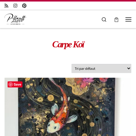
Passer au contenu
Search
Carpe Koï
Save