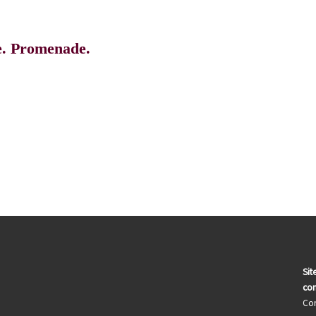
re. Promenade.
Sit
com
Con