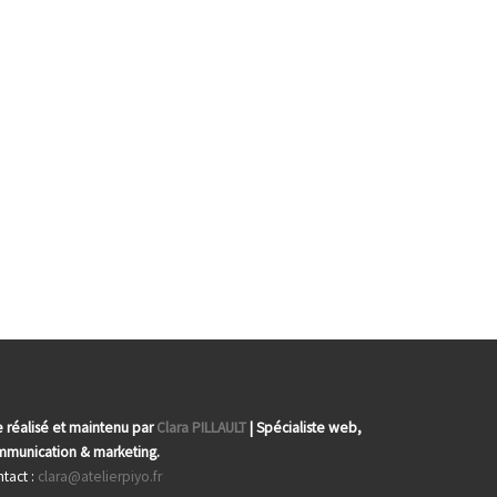
e réalisé et maintenu par
Clara PILLAULT
| Spécialiste web,
munication & marketing.
tact :
clara@atelierpiyo.fr