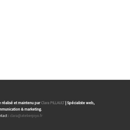
e réalisé et maintenu par
Clara PILLAULT
| Spécialiste web,
munication & marketing.
tact :
clara@atelierpiyo.fr